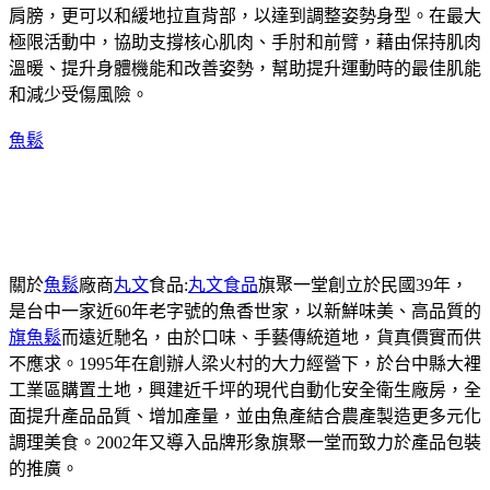
肩膀，更可以和緩地拉直背部，以達到調整姿勢身型。在最大
極限活動中，協助支撐核心肌肉、手肘和前臂，藉由保持肌肉
溫暖、提升身體機能和改善姿勢，幫助提升運動時的最佳肌能
和減少受傷風險。
魚鬆
關於
魚鬆
廠商
丸文
食品:
丸文食品
旗聚一堂創立於民國39年，
是台中一家近60年老字號的魚香世家，以新鮮味美、高品質的
旗魚鬆
而遠近馳名，由於口味、手藝傳統道地，貨真價實而供
不應求。1995年在創辦人梁火村的大力經營下，於台中縣大裡
工業區購置土地，興建近千坪的現代自動化安全衛生廠房，全
面提升產品品質、增加產量，並由魚產結合農產製造更多元化
調理美食。2002年又導入品牌形象旗聚一堂而致力於產品包裝
的推廣。