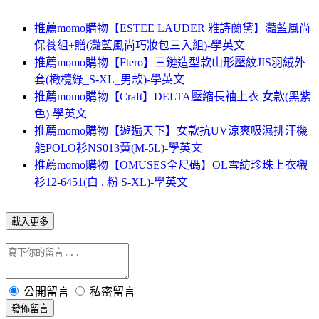
推薦momo購物【ESTEE LAUDER 雅詩蘭黛】灩藍風尚
保養組+贈(灩藍風尚巧妝包三入組)-學英文
推薦momo購物【Ftero】三鏈造型款山形壓紋JIS羽絨外
套(橄欖綠_S-XL_男款)-學英文
推薦momo購物【Craft】DELTA壓縮長袖上衣 女款(黑紫
色)-學英文
推薦momo購物【遊遍天下】女款抗UV涼爽吸濕排汗機
能POLO衫NS013黃(M-5L)-學英文
推薦momo購物【OMUSES全尺碼】OL雪紡珍珠上衣襯
衫12-6451(白 . 粉 S-XL)-學英文
載入更多
公開留言
私密留言
發佈留言