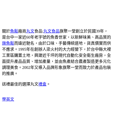
關於
魚鬆
廠商
丸文
食品:
丸文食品
旗聚一堂創立於民國39年，
是台中一家近60年老字號的魚香世家，以新鮮味美、高品質的
旗魚鬆
而遠近馳名，由於口味、手藝傳統道地，貨真價實而供
不應求。1995年在創辦人梁火村的大力經營下，於台中縣大裡
工業區購置土地，興建近千坪的現代自動化安全衛生廠房，全
面提升產品品質、增加產量，並由魚產結合農產製造更多元化
調理美食。2002年又導入品牌形象旗聚一堂而致力於產品包裝
的推廣。
送禮最佳的選擇丸文
禮盒
。
學英文