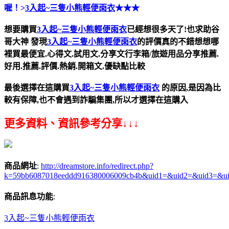
喔！>
3入起~三隻小熊輕便雨衣
★★★
想要購買
3入起~三隻小熊輕便雨衣
已經想很多天了!也求助谷
哥大神
發現
3入起~三隻小熊輕便雨衣
的評價真的不錯想想哪
裡買最便宜.心得文.試用文.分享文行李箱/旅遊用品分享推薦.
好用.推薦.評價.熱銷.開箱文.優缺點比較
最後選擇在這購買
3入起~三隻小熊輕便雨衣
的原因,是因為比
較有保障,也不會遇到詐騙集團,所以才選擇在這購入
更多資料、資訊參考分享↓↓↓
商品網址
:
http://dreamstore.info/redirect.php?
k=59bb6087018eeddd916380006009cb4b&uid1=&uid2=&uid3=&u
商品訊息功能
:
3入起~三隻小熊輕便雨衣