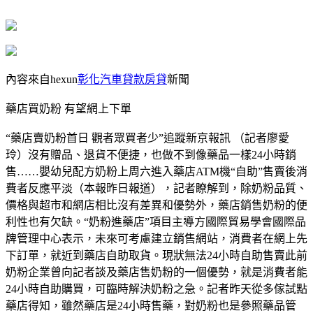
內容來自hexun
彰化汽車貸款房貸
新聞
藥店買奶粉 有望網上下單
“藥店賣奶粉首日 觀者眾買者少”追蹤新京報訊 （記者廖愛
玲）沒有贈品、退貨不便捷，也做不到像藥品一樣24小時銷
售……嬰幼兒配方奶粉上周六進入藥店ATM機“自助”售賣後消
費者反應平淡（本報昨日報道），記者瞭解到，除奶粉品質、
價格與超市和網店相比沒有差異和優勢外，藥店銷售奶粉的便
利性也有欠缺。“奶粉進藥店”項目主導方國際貿易學會國際品
牌管理中心表示，未來可考慮建立銷售網站，消費者在網上先
下訂單，就近到藥店自助取貨。現狀無法24小時自助售賣此前
奶粉企業曾向記者談及藥店售奶粉的一個優勢，就是消費者能
24小時自助購買，可臨時解決奶粉之急。記者昨天從多傢試點
藥店得知，雖然藥店是24小時售藥，對奶粉也是參照藥品管