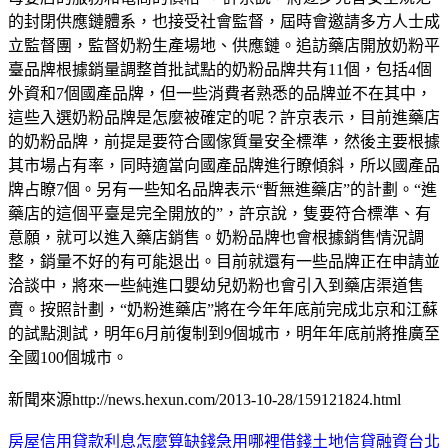
的封閉供應鏈體系，也接受社會監督，屆時會邀請多方人士成
立監督團，監督奶粉生產場地、供應鏈。追訪藥店開放奶粉平
臺品牌根據銷量調整首批試點的奶粉品牌共有11個，包括4個
外資和7個國產品牌，但一些消費者熟悉的品牌並不在其中，
這些入選奶粉品牌是怎麼被確定的呢？許京表示，目前進藥店
的奶粉品牌，前提是要符合國傢質量安全標準，然後主要根據
其市場占有率，同時適當向國產品牌進行瞭傾斜，所以國產品
牌占瞭7個。另有一些知名品牌表示“暫無進藥店”的計劃。“進
藥店的這個平臺是完全開放的”，許京說，隻要符合標準、有
意願，就可以進入藥店銷售。奶粉品牌也會根據銷售情況調
整，銷量不好的有可能退出。目前就還有一些品牌正在申請並
洽談中，將來一些純進口嬰幼兒奶粉也會引入到藥店渠道售
賣。按照計劃，“奶粉進藥店”將在今年年底前完成北京和江蘇
的試點測試，明年6月前復制到9個城市，明年年底前將推廣至
全國100個城市。
新聞來源http://news.hexun.com/2013-10-28/159121824.html
房屋信用貸款利息怎麼算缺錢急用哪裡借錢土地信貸融資
台北