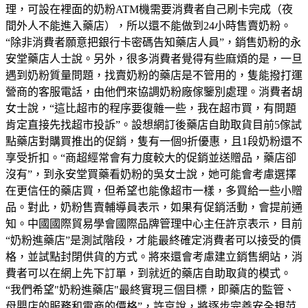
理，可設在裡面的奶粉ATM機需要消費者自己刷卡完成（夜
間外人不能進入藥店），所以還不能做到24小時售賣奶粉。
“除非消費者願意把銀行卡密碼告知藥店人員”，銷售奶粉的永
安堂藥店人士說。另外，很多消費者覺得有些麻煩的是，一旦
遇到奶粉質量問題，找賣奶粉的藥店是不管用的，隻能撥打運
營商的客服電話，由他們來協調奶粉廠傢鑒別處理。消費者胡
女士說，“這比超市的程序要復雜一些，我在超市買，有問題
肯定直接先找超市投訴”。設想網訂後藥店自助取貨目前5傢試
點藥店對購買推出的促銷，隻有一個9折優惠，且1段奶粉還不
享受折扣。“商超經常會有力度較大的促銷並送贈品，藥店卻
沒有”，到永安堂買藥看奶粉的吳女士說，她可能會考慮選擇
在更信任的藥店買，但希望也能像超市一樣，多買給一些小贈
品。對此，奶粉售賣輔導員表示，如果有促銷活動，會提前通
知。中國國際貿易學會國際品牌管理中心主任許京表示，目前
“奶粉進藥店”是測試階段，才能最終確定消費者可以接受的價
格，並試點封閉供貨的方式。將來還會考慮建立銷售網站，消
費者可以在網上先下訂單，到就近的藥店自助取貨的模式。
“我們希望"奶粉進藥店"最終實現三個目標，即藥店的監管、
母嬰店的服務和電商的價格”，許京說，將逐步完善安全規范