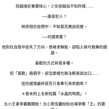
但越接近事實核心，少女卻越加不知所措……
──誰是犯人？
她徘徊在迷惘中，不知是否應該前進。
──何謂真實？
他則在自我中迷失了方向，想尋求解脫，卻陷入無可救藥的錯
誤。
喜歡的方式有很多種。
但「喜歡」兩個字，卻怎麼樣也無法輕易說出口……
這份感情最終是否只會牽引來悲劇呢？
＊卷末附上全新短篇「水晶的時間」！
北小王者爭霸戰開始！北小眾佳麗紛紛出場爭奪「王」的寶