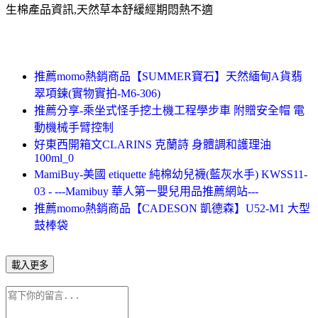
生棉產品資訊,天然草本舒緩經期悶熱不適
推薦momo熱銷商品【SUMMER寶石】天然緬甸A貨翡
翠項鍊(實物實拍-M6-306)
推薦分享-乘坐式怪手挖土機工程學步車 附贈安全帽 電
動機械手臂控制
好東西開箱文CLARINS 克蘭詩 身體調和護理油
100ml_0
MamiBuy-美國 etiquette 純棉幼兒襪(藍灰水手) KWSS11-
03 - ---Mamibuy 華人第一嬰兒用品推薦網站---
推薦momo熱銷商品【CADESON 凱德森】U52-M1 大型
鼓棒袋
載入更多