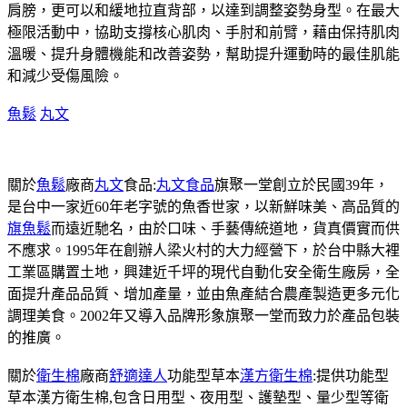
肩膀，更可以和緩地拉直背部，以達到調整姿勢身型。在最大
極限活動中，協助支撐核心肌肉、手肘和前臂，藉由保持肌肉
溫暖、提升身體機能和改善姿勢，幫助提升運動時的最佳肌能
和減少受傷風險。
魚鬆
丸文
關於
魚鬆
廠商
丸文
食品:
丸文食品
旗聚一堂創立於民國39年，
是台中一家近60年老字號的魚香世家，以新鮮味美、高品質的
旗魚鬆
而遠近馳名，由於口味、手藝傳統道地，貨真價實而供
不應求。1995年在創辦人梁火村的大力經營下，於台中縣大裡
工業區購置土地，興建近千坪的現代自動化安全衛生廠房，全
面提升產品品質、增加產量，並由魚產結合農產製造更多元化
調理美食。2002年又導入品牌形象旗聚一堂而致力於產品包裝
的推廣。
關於
衛生棉
廠商
舒適達人
功能型草本
漢方衛生棉
:提供功能型
草本漢方衛生棉,包含日用型、夜用型、護墊型、量少型等衛