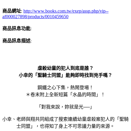
商品網址
:
http://www.books.com.tw/exep/assp.php/vip--
af000027898/products/0010459650
商品訊息功能
:
商品訊息描述
:
虐殺幼童的犯人到底是誰？
小幸的「聖騎士同盟」能夠即時找到兇手嗎？
鋼鐵之心下集，熱鬧登場！
＊卷末附上全新短篇「水晶的時間」！
「對我來說，妳就是光──」
小幸、老師與翔共同組成了搜索連續幼童虐殺案犯人的「聖騎
士同盟」，也得知了身上不可思議力量的來源。