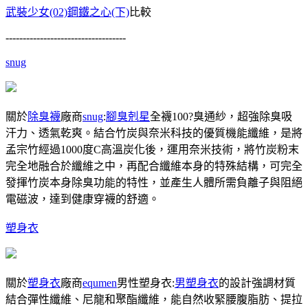
武裝少女(02)鋼鐵之心(下)
比較
-----------------------------------
snug
關於
除臭襪
廠商
snug
:
腳臭剋星
全襪100?臭通紗，超強除臭吸
汗力、透氣乾爽。結合竹炭與奈米科技的優質機能纖維，是將
孟宗竹經過1000度C高溫炭化後，運用奈米技術，將竹炭粉末
完全地融合於纖維之中，再配合纖維本身的特殊結構，可完全
發揮竹炭本身除臭功能的特性，並產生人體所需負離子與阻絕
電磁波，達到健康穿襪的舒適。
塑身衣
關於
塑身衣
廠商
equmen
男性塑身衣:
男塑身衣
的設計強調材質
結合彈性纖維、尼龍和聚酯纖維，能自然收緊腰腹脂肪、提拉